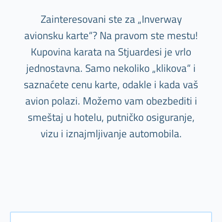
Zainteresovani ste za „Inverway
avionsku karte“? Na pravom ste mestu!
Kupovina karata na Stjuardesi je vrlo
jednostavna. Samo nekoliko „klikova“ i
saznaćete cenu karte, odakle i kada vaš
avion polazi. Možemo vam obezbediti i
smeštaj u hotelu, putničko osiguranje,
vizu i iznajmljivanje automobila.