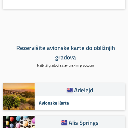
Rezervišite avionske karte do obližnjih
gradova
Najbliži gradovi sa avionskim prevozom
Adelejd
Avionske Karte
Alis Springs