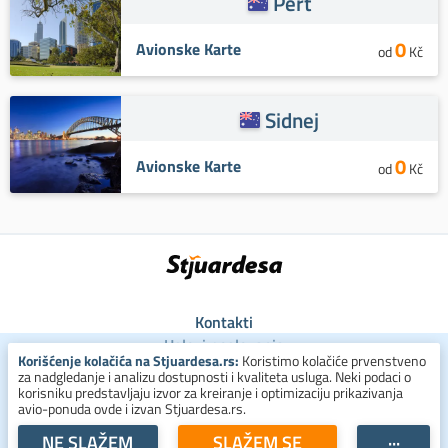
Pert
0
Avionske Karte
od
Kč
Sidnej
0
Avionske Karte
od
Kč
Kontakti
Uslovi poslovanja
Korišćenje kolačića na Stjuardesa.rs:
Koristimo kolačiće prvenstveno
Uslovi za kolačiće
za nadgledanje i analizu dostupnosti i kvaliteta usluga. Neki podaci o
Zaštita ličnih podataka
korisniku predstavljaju izvor za kreiranje i optimizaciju prikazivanja
avio-ponuda ovde i izvan Stjuardesa.rs.
+381 800 300 137
NE SLAŽEM
SLAŽEM SE
···