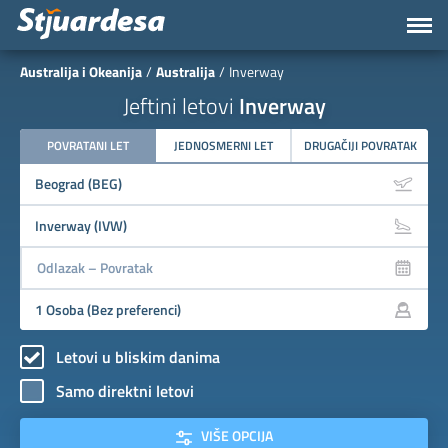
Australija i Okeanija
Australija
Inverway
Jeftini letovi
Inverway
POVRATANI LET
JEDNOSMERNI LET
DRUGAČIJI POVRATAK
Letovi u bliskim danima
Samo direktni letovi
VIŠE OPCIJA