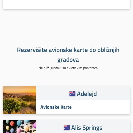
Rezervišite avionske karte do obližnjih
gradova
Najbliži gradovi sa avionskim prevozom
Adelejd
Avionske Karte
Alis Springs