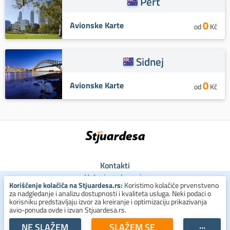
Pert
0
Avionske Karte
od
Kč
Sidnej
0
Avionske Karte
od
Kč
Kontakti
Uslovi poslovanja
Korišćenje kolačića na Stjuardesa.rs:
Koristimo kolačiće prvenstveno
Uslovi za kolačiće
za nadgledanje i analizu dostupnosti i kvaliteta usluga. Neki podaci o
Zaštita ličnih podataka
korisniku predstavljaju izvor za kreiranje i optimizaciju prikazivanja
avio-ponuda ovde i izvan Stjuardesa.rs.
+381 800 300 137
NE SLAŽEM
SLAŽEM SE
···