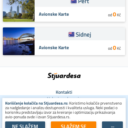
Pert
0
Avionske Karte
od
Kč
Sidnej
0
Avionske Karte
od
Kč
Kontakti
Uslovi poslovanja
Korišćenje kolačića na Stjuardesa.rs:
Koristimo kolačiće prvenstveno
Uslovi za kolačiće
za nadgledanje i analizu dostupnosti i kvaliteta usluga. Neki podaci o
Zaštita ličnih podataka
korisniku predstavljaju izvor za kreiranje i optimizaciju prikazivanja
avio-ponuda ovde i izvan Stjuardesa.rs.
+381 800 300 137
NE SLAŽEM
SLAŽEM SE
···