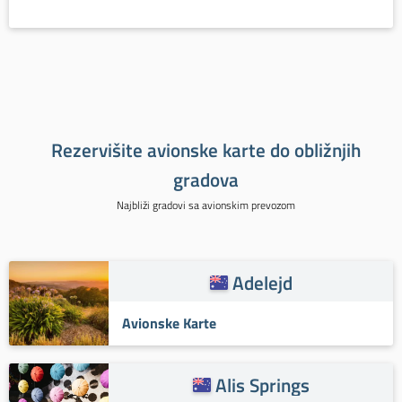
Rezervišite avionske karte do obližnjih
gradova
Najbliži gradovi sa avionskim prevozom
Adelejd
Avionske Karte
Alis Springs