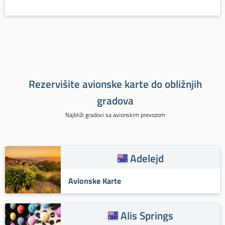
Rezervišite avionske karte do obližnjih
gradova
Najbliži gradovi sa avionskim prevozom
Adelejd
Avionske Karte
Alis Springs