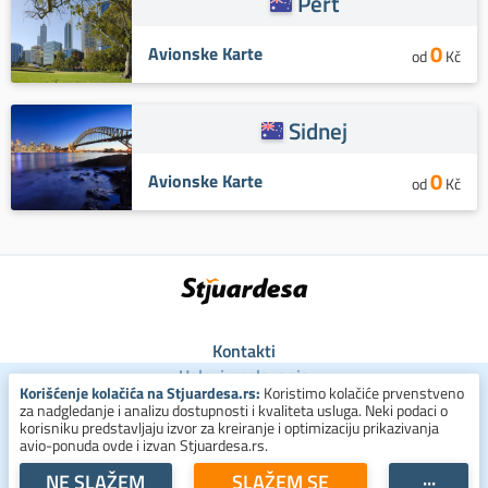
Pert
0
Avionske Karte
od
Kč
Sidnej
0
Avionske Karte
od
Kč
Kontakti
Uslovi poslovanja
Korišćenje kolačića na Stjuardesa.rs:
Koristimo kolačiće prvenstveno
Uslovi za kolačiće
za nadgledanje i analizu dostupnosti i kvaliteta usluga. Neki podaci o
Zaštita ličnih podataka
korisniku predstavljaju izvor za kreiranje i optimizaciju prikazivanja
avio-ponuda ovde i izvan Stjuardesa.rs.
+381 800 300 137
NE SLAŽEM
SLAŽEM SE
···