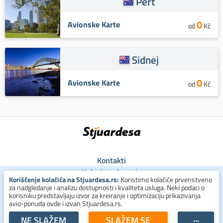
Pert
0
Avionske Karte
od
Kč
Sidnej
0
Avionske Karte
od
Kč
Kontakti
Uslovi poslovanja
Korišćenje kolačića na Stjuardesa.rs:
Koristimo kolačiće prvenstveno
Uslovi za kolačiće
za nadgledanje i analizu dostupnosti i kvaliteta usluga. Neki podaci o
Zaštita ličnih podataka
korisniku predstavljaju izvor za kreiranje i optimizaciju prikazivanja
avio-ponuda ovde i izvan Stjuardesa.rs.
+381 800 300 137
NE SLAŽEM
SLAŽEM SE
···