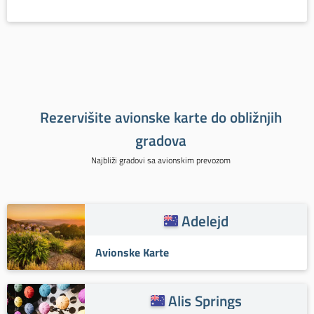
Rezervišite avionske karte do obližnjih
gradova
Najbliži gradovi sa avionskim prevozom
Adelejd
Avionske Karte
Alis Springs