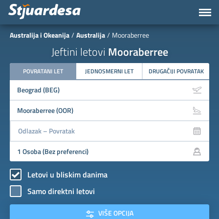
Australija i Okeanija
Australija
Mooraberree
Jeftini letovi
Mooraberree
POVRATANI LET
JEDNOSMERNI LET
DRUGAČIJI POVRATAK
Letovi u bliskim danima
Samo direktni letovi
VIŠE OPCIJA