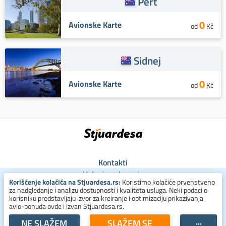
Pert
0
Avionske Karte
od
Kč
Sidnej
0
Avionske Karte
od
Kč
Kontakti
Uslovi poslovanja
Korišćenje kolačića na Stjuardesa.rs:
Koristimo kolačiće prvenstveno
Uslovi za kolačiće
za nadgledanje i analizu dostupnosti i kvaliteta usluga. Neki podaci o
Zaštita ličnih podataka
korisniku predstavljaju izvor za kreiranje i optimizaciju prikazivanja
avio-ponuda ovde i izvan Stjuardesa.rs.
+381 800 300 137
NE SLAŽEM
SLAŽEM SE
···