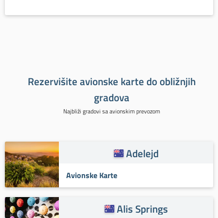
Rezervišite avionske karte do obližnjih
gradova
Najbliži gradovi sa avionskim prevozom
Adelejd
Avionske Karte
Alis Springs