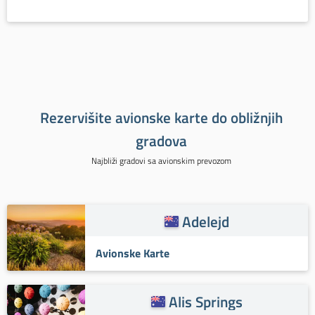
Rezervišite avionske karte do obližnjih
gradova
Najbliži gradovi sa avionskim prevozom
Adelejd
Avionske Karte
Alis Springs