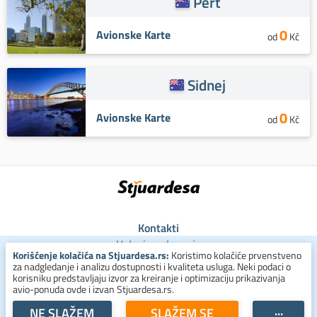
Pert
0
Avionske Karte
od
Kč
Sidnej
0
Avionske Karte
od
Kč
Kontakti
Uslovi poslovanja
Korišćenje kolačića na Stjuardesa.rs:
Koristimo kolačiće prvenstveno
Uslovi za kolačiće
za nadgledanje i analizu dostupnosti i kvaliteta usluga. Neki podaci o
Zaštita ličnih podataka
korisniku predstavljaju izvor za kreiranje i optimizaciju prikazivanja
avio-ponuda ovde i izvan Stjuardesa.rs.
+381 800 300 137
NE SLAŽEM
SLAŽEM SE
···