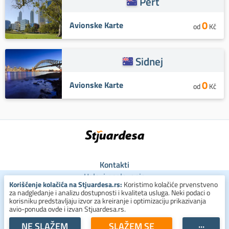
Pert
0
Avionske Karte
od
Kč
Sidnej
0
Avionske Karte
od
Kč
Kontakti
Uslovi poslovanja
Korišćenje kolačića na Stjuardesa.rs:
Koristimo kolačiće prvenstveno
Uslovi za kolačiće
za nadgledanje i analizu dostupnosti i kvaliteta usluga. Neki podaci o
Zaštita ličnih podataka
korisniku predstavljaju izvor za kreiranje i optimizaciju prikazivanja
avio-ponuda ovde i izvan Stjuardesa.rs.
+381 800 300 137
NE SLAŽEM
SLAŽEM SE
···