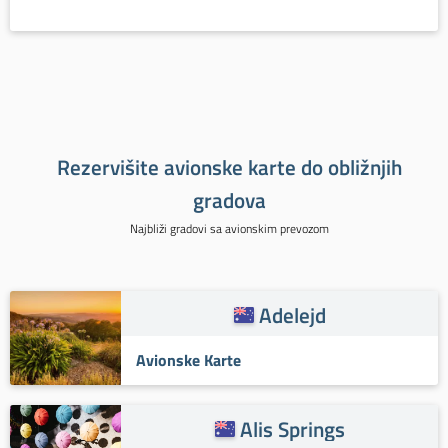
Rezervišite avionske karte do obližnjih
gradova
Najbliži gradovi sa avionskim prevozom
Adelejd
Avionske Karte
Alis Springs