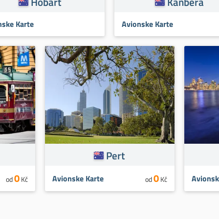
Hobart
Kanbera
nske Karte
Avionske Karte
Pert
0
0
Avionske Karte
Avionsk
od
Kč
od
Kč