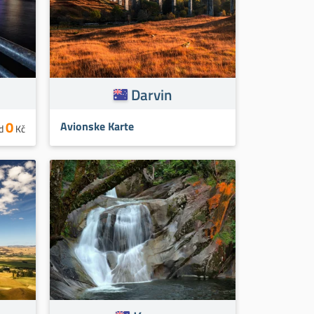
Darvin
0
Avionske Karte
d
Kč