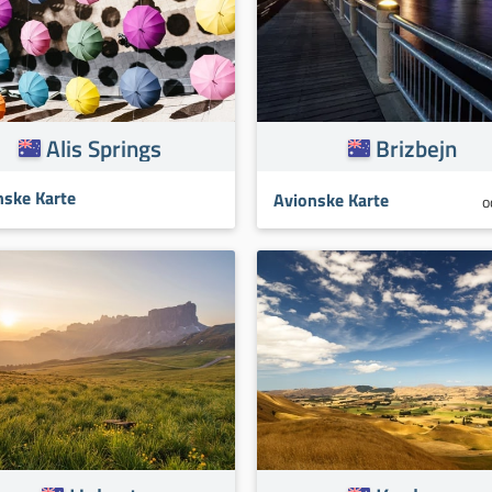
Alis Springs
Brizbejn
nske Karte
Avionske Karte
o