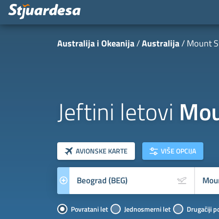
Australija i Okeanija
Australija
Mount 
Jeftini letovi
Mou
klasa letova
Prevoznik
AVIONSKE KARTE
VIŠE OPCIJA
Povratani let
Jednosmerni let
Drugačiji p