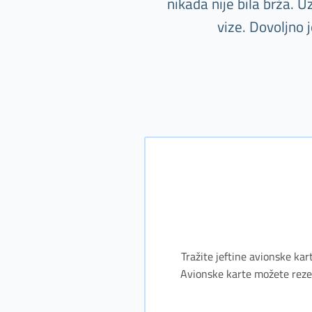
nikada nije bila brža. 
vize. Dovoljno
Tražite jeftine avionske kar
Avionske karte možete rezerv