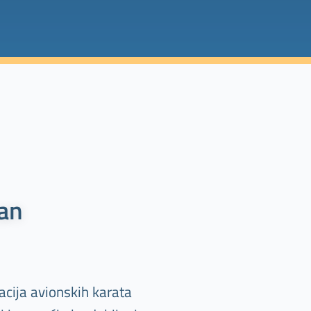
an
cija avionskih karata