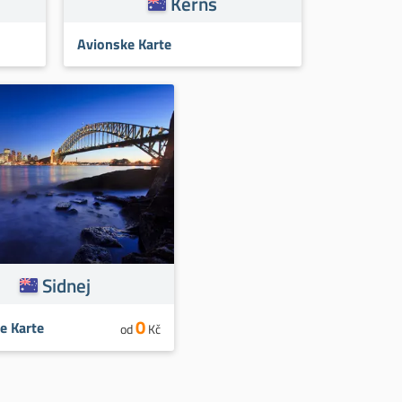
Kerns
Avionske Karte
Sidnej
0
e Karte
od
Kč