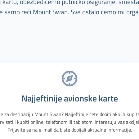
Uz kartu, obezbedićemo putničko osiguranje, smešta
 je samo reći Mount Swan. Sve ostalo ćemo mi organ
Najjeftinije avionske karte
te za destinaciju Mount Swan? Najjeftinije ćete dobiti ako ih kupit
isati i kupiti online, telefonom ili tabletom. Interesuju vas akci
Prijavite se na e-mail da biste dobijali aktualne informacije.