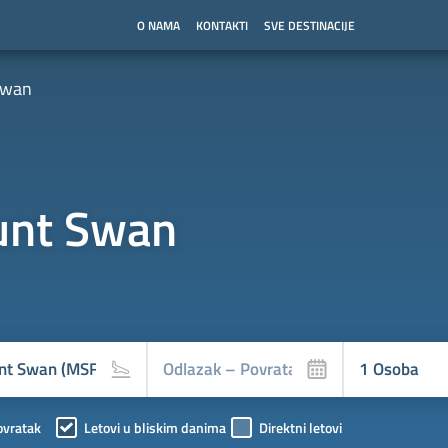
O NAMA
KONTAKTI
SVE DESTINACIJE
Swan
nt Swan
ovratak
Letovi u bliskim danima
Direktni letovi