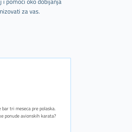
j i pomoći oko dobijanja
izovati za vas.
e bar tri meseca pre polaska.
jske ponude avionskih karata?