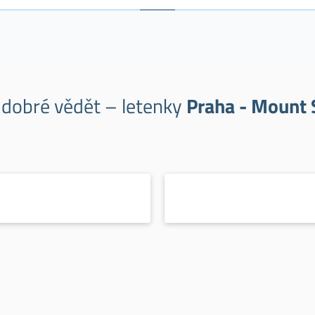
e dobré vědět – letenky
Praha - Mount