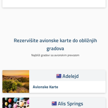
Rezervišite avionske karte do obližnjih
gradova
Najbliži gradovi sa avionskim prevozom
Adelejd
Avionske Karte
Alis Springs