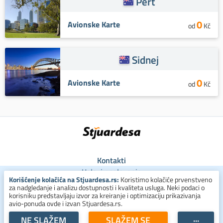
Pert
0
Avionske Karte
od
Kč
Sidnej
0
Avionske Karte
od
Kč
Kontakti
Uslovi poslovanja
Korišćenje kolačića na Stjuardesa.rs:
Koristimo kolačiće prvenstveno
Uslovi za kolačiće
za nadgledanje i analizu dostupnosti i kvaliteta usluga. Neki podaci o
Zaštita ličnih podataka
korisniku predstavljaju izvor za kreiranje i optimizaciju prikazivanja
avio-ponuda ovde i izvan Stjuardesa.rs.
+381 800 300 137
NE SLAŽEM
SLAŽEM SE
···