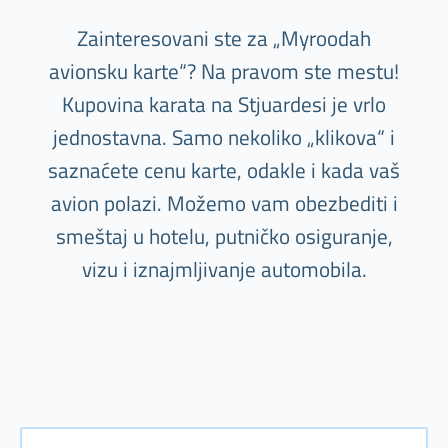
Zainteresovani ste za „Myroodah
avionsku karte“? Na pravom ste mestu!
Kupovina karata na Stjuardesi je vrlo
jednostavna. Samo nekoliko „klikova“ i
saznaćete cenu karte, odakle i kada vaš
avion polazi. Možemo vam obezbediti i
smeštaj u hotelu, putničko osiguranje,
vizu i iznajmljivanje automobila.