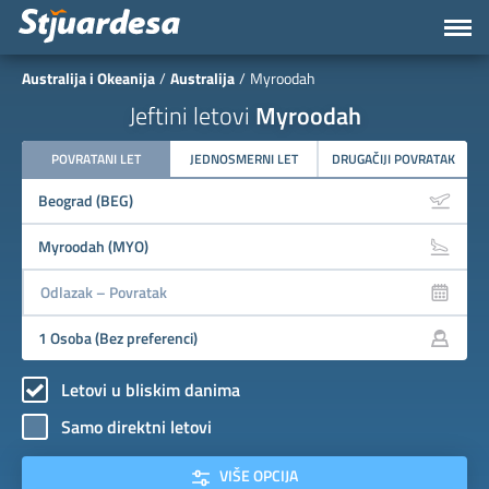
Australija i Okeanija
Australija
Myroodah
Jeftini letovi
Myroodah
POVRATANI LET
JEDNOSMERNI LET
DRUGAČIJI POVRATAK
Letovi u bliskim danima
Samo direktni letovi
VIŠE OPCIJA