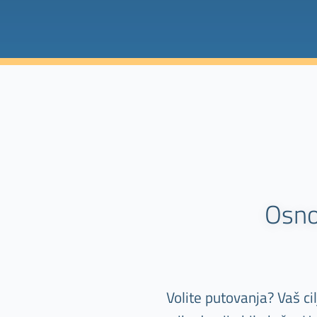
Osno
Volite putovanja? Vaš c