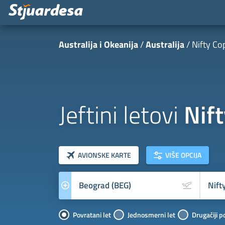
Australija i Okeanija
Australija
Nifty Co
Jeftini letovi
Nif
klasa letova
Prevoznik
AVIONSKE KARTE
VIŠE OPCIJA
Povratani let
Jednosmerni let
Drugačiji p