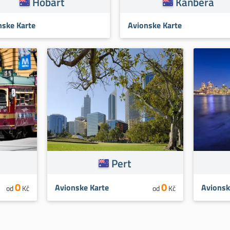
Hobart
Kanbera
nske Karte
Avionske Karte
Pert
0
0
Avionske Karte
Avionsk
od
Kč
od
Kč