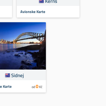
Kerns
Avionske Karte
Sidnej
0
e Karte
od
Kč