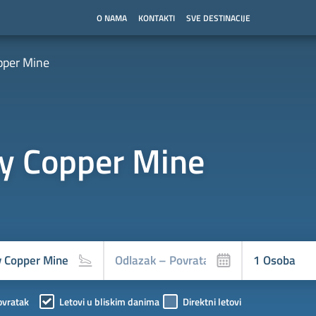
O NAMA
KONTAKTI
SVE DESTINACIJE
pper Mine
ty Copper Mine
ovratak
Letovi u bliskim danima
Direktni letovi