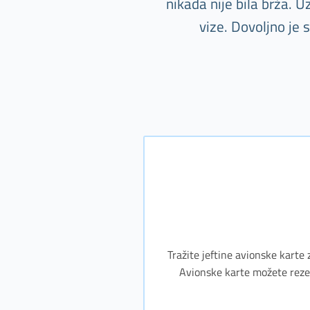
nikada nije bila brža. 
vize. Dovoljno je
Tražite jeftine avionske karte 
Avionske karte možete rezerv