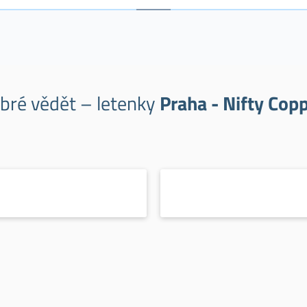
obré vědět – letenky
Praha - Nifty Cop