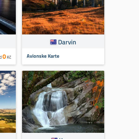
Darvin
0
Avionske Karte
d
Kč