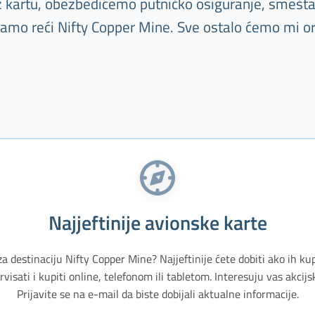
Uz kartu, obezbedićemo putničko osiguranje, smešta
 samo reći Nifty Copper Mine. Sve ostalo ćemo mi or
Najjeftinije avionske karte
za destinaciju Nifty Copper Mine? Najjeftinije ćete dobiti ako ih ku
isati i kupiti online, telefonom ili tabletom. Interesuju vas akci
Prijavite se na e-mail da biste dobijali aktualne informacije.