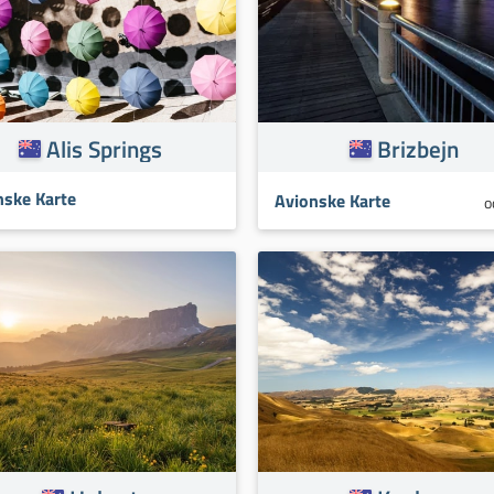
Alis Springs
Brizbejn
nske Karte
Avionske Karte
o