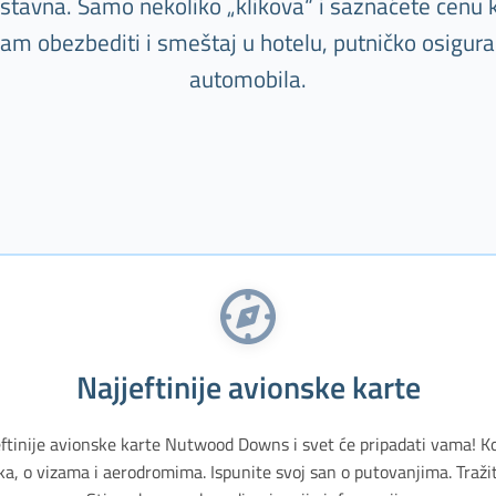
nostavna. Samo nekoliko „klikova“ i saznaćete cenu k
m obezbediti i smeštaj u hotelu, putničko osiguranj
automobila.
Najjeftinije avionske karte
eftinije avionske karte Nutwood Downs i svet će pripadati vama! Ko
, o vizama i aerodromima. Ispunite svoj san o putovanjima. Traži