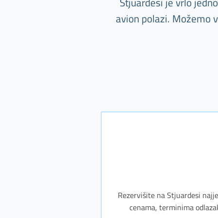
Stjuardesi je vrlo jed
avion polazi. Možemo va
Rezervišite na Stjuardesi najj
cenama, terminima odlazaka