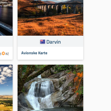
Darvin
0
Avionske Karte
d
Kč