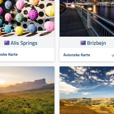
Alis Springs
Brizbejn
nske Karte
Avionske Karte
o