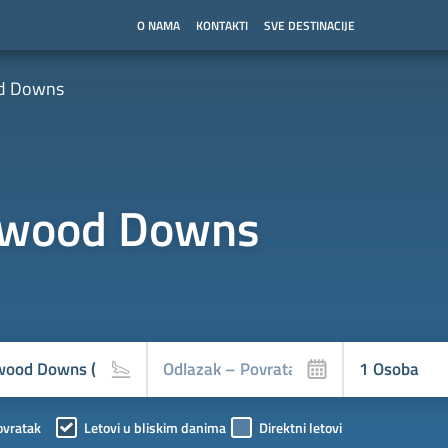
O NAMA
KONTAKTI
SVE DESTINACIJE
d Downs
wood Downs
ovratak
Letovi u bliskim danima
Direktni letovi