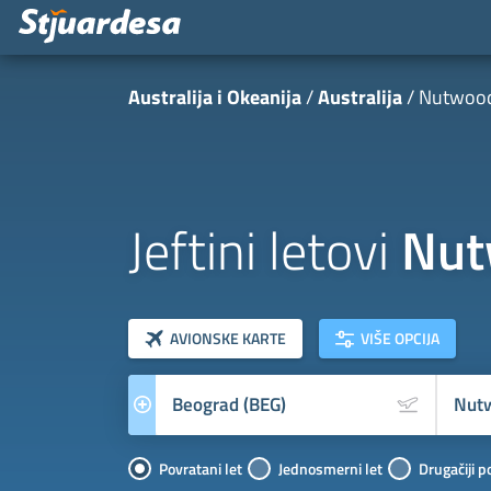
Australija i Okeanija
Australija
Nutwoo
Jeftini letovi
Nut
klasa letova
Prevoznik
AVIONSKE KARTE
VIŠE OPCIJA
Povratani let
Jednosmerni let
Drugačiji p