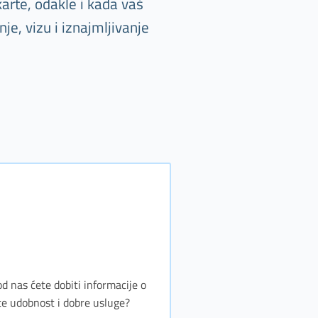
arte, odakle i kada vaš
e, vizu i iznajmljivanje
d nas ćete dobiti informacije o
te udobnost i dobre usluge?