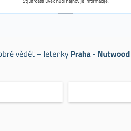
Stjuardesa uvek nudi najnovije informacije.
obré vědět – letenky
Praha - Nutwoo