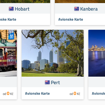
Hobart
Kanbera
nske Karte
Avionske Karte
Pert
0
0
Avionske Karte
Avionsk
od
Kč
od
Kč