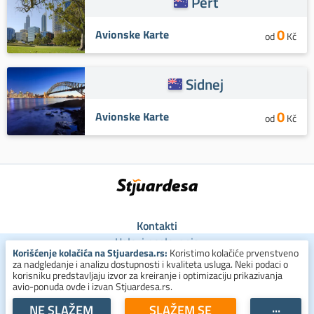
Pert
0
Avionske Karte
od
Kč
Sidnej
0
Avionske Karte
od
Kč
Kontakti
Uslovi poslovanja
Korišćenje kolačića na Stjuardesa.rs:
Koristimo kolačiće prvenstveno
Uslovi za kolačiće
za nadgledanje i analizu dostupnosti i kvaliteta usluga. Neki podaci o
Zaštita ličnih podataka
korisniku predstavljaju izvor za kreiranje i optimizaciju prikazivanja
avio-ponuda ovde i izvan Stjuardesa.rs.
+381 800 300 137
NE SLAŽEM
SLAŽEM SE
···