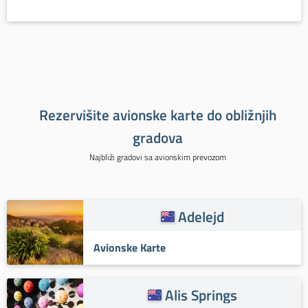
Rezervišite avionske karte do obližnjih
gradova
Najbliži gradovi sa avionskim prevozom
Adelejd
Avionske Karte
Alis Springs