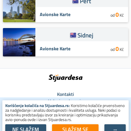
Pert
0
Avionske Karte
od
Kč
Sidnej
0
Avionske Karte
od
Kč
Kontakti
Uslovi poslovanja
Korišćenje kolačića na Stjuardesa.rs:
Koristimo kolačiće prvenstveno
Uslovi za kolačiće
za nadgledanje i analizu dostupnosti i kvaliteta usluga. Neki podaci o
Zaštita ličnih podataka
korisniku predstavljaju izvor za kreiranje i optimizaciju prikazivanja
avio-ponuda ovde i izvan Stjuardesa.rs.
+381 800 300 137
NE SLAŽEM
SLAŽEM SE
···