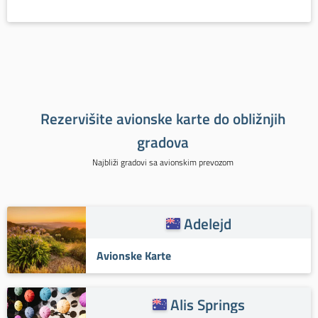
Rezervišite avionske karte do obližnjih
gradova
Najbliži gradovi sa avionskim prevozom
Adelejd
Avionske Karte
Alis Springs