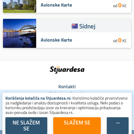
0
Avionske Karte
od
Kč
Sidnej
0
Avionske Karte
od
Kč
Kontakti
Uslovi poslovanja
Korišćenje kolačića na Stjuardesa.rs:
Koristimo kolačiće prvenstveno
Uslovi za kolačiće
za nadgledanje i analizu dostupnosti i kvaliteta usluga. Neki podaci o
Zaštita ličnih podataka
korisniku predstavljaju izvor za kreiranje i optimizaciju prikazivanja
avio-ponuda ovde i izvan Stjuardesa.rs.
+381 800 300 137
NE SLAŽEM
SLAŽEM SE
···
SE