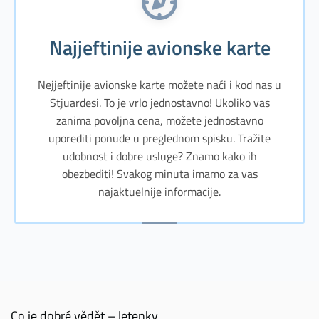
Najjeftinije avionske karte
Nejjeftinije avionske karte možete naći i kod nas u
Stjuardesi. To je vrlo jednostavno! Ukoliko vas
zanima povoljna cena, možete jednostavno
uporediti ponude u preglednom spisku. Tražite
udobnost i dobre usluge? Znamo kako ih
obezbediti! Svakog minuta imamo za vas
najaktuelnije informacije.
Co je dobré vědět – letenky