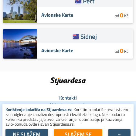
Pert
0
Avionske Karte
od
Kč
Sidnej
0
Avionske Karte
od
Kč
Kontakti
Uslovi poslovanja
Korišćenje kolačića na Stjuardesa.rs:
Koristimo kolačiće prvenstveno
Uslovi za kolačiće
za nadgledanje i analizu dostupnosti i kvaliteta usluga. Neki podaci o
Zaštita ličnih podataka
korisniku predstavljaju izvor za kreiranje i optimizaciju prikazivanja
avio-ponuda ovde i izvan Stjuardesa.rs.
+381 800 300 137
NE SLAŽEM
SLAŽEM SE
···