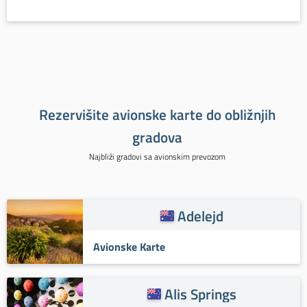
Rezervišite avionske karte do obližnjih
gradova
Najbliži gradovi sa avionskim prevozom
Adelejd
Avionske Karte
Alis Springs