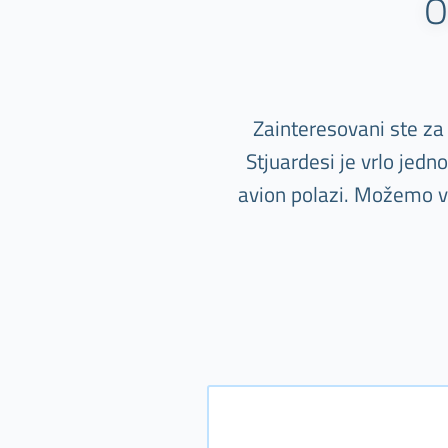
O
Zainteresovani ste za
Stjuardesi je vrlo jed
avion polazi. Možemo va