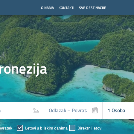
O NAMA
KONTAKTI
SVE DESTINACIJE
ronezija
ovratak
Letovi u bliskim danima
Direktni letovi