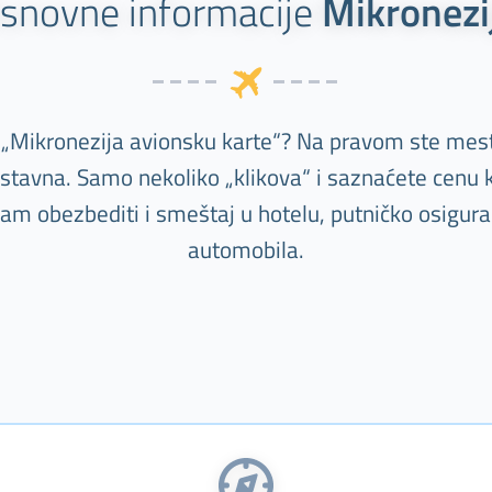
snovne informacije
Mikronezi
 „Mikronezija avionsku karte“? Na pravom ste mes
nostavna. Samo nekoliko „klikova“ i saznaćete cenu k
m obezbediti i smeštaj u hotelu, putničko osiguranj
automobila.