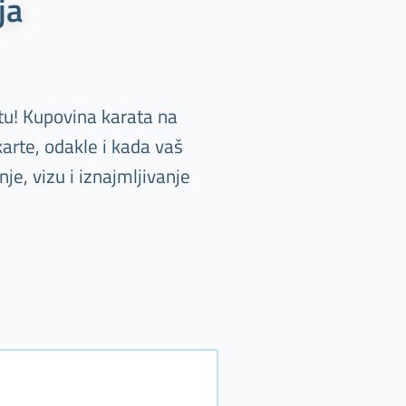
ja
tu! Kupovina karata na
arte, odakle i kada vaš
e, vizu i iznajmljivanje