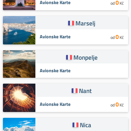
0
Avionske Karte
od
Kč
Marselj
0
Avionske Karte
od
Kč
Monpelje
Avionske Karte
Nant
0
Avionske Karte
od
Kč
Nica