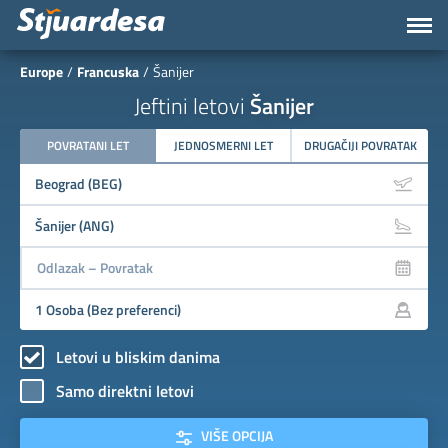
Europe
Francuska
Šanijer
Jeftini letovi
Šanijer
POVRATANI LET
JEDNOSMERNI LET
DRUGAČIJI POVRATAK
Letovi u bliskim danima
Samo direktni letovi
VIŠE OPCIJA