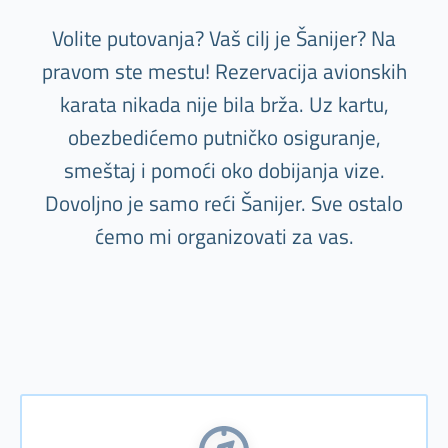
Volite putovanja? Vaš cilj je Šanijer? Na
pravom ste mestu! Rezervacija avionskih
karata nikada nije bila brža. Uz kartu,
obezbedićemo putničko osiguranje,
smeštaj i pomoći oko dobijanja vize.
Dovoljno je samo reći Šanijer. Sve ostalo
ćemo mi organizovati za vas.