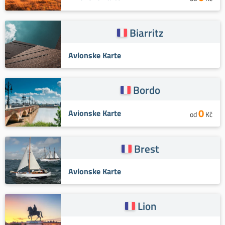
Biarritz
Avionske Karte
Bordo
0
Avionske Karte
od
Kč
Brest
Avionske Karte
Lion