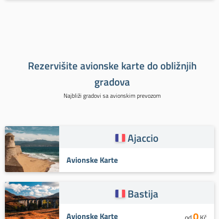
Rezervišite avionske karte do obližnjih
gradova
Najbliži gradovi sa avionskim prevozom
Ajaccio
Avionske Karte
Bastija
0
Avionske Karte
od
Kč