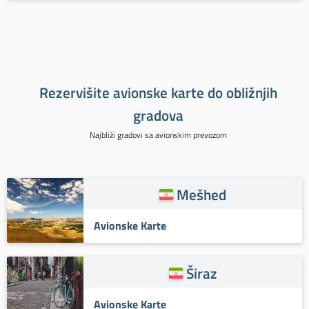
Rezervišite avionske karte do obližnjih
gradova
Najbliži gradovi sa avionskim prevozom
Mešhed
Avionske Karte
Širaz
Avionske Karte