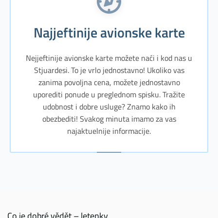
Najjeftinije avionske karte
Nejjeftinije avionske karte možete naći i kod nas u
Stjuardesi. To je vrlo jednostavno! Ukoliko vas
zanima povoljna cena, možete jednostavno
uporediti ponude u preglednom spisku. Tražite
udobnost i dobre usluge? Znamo kako ih
obezbediti! Svakog minuta imamo za vas
najaktuelnije informacije.
Co je dobré vědět – letenky