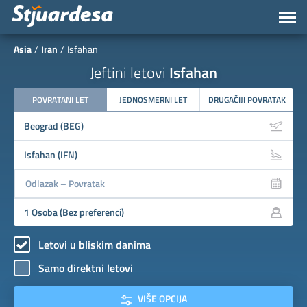
Asia
Iran
Isfahan
Jeftini letovi
Isfahan
POVRATANI LET
JEDNOSMERNI LET
DRUGAČIJI POVRATAK
Letovi u bliskim danima
Samo direktni letovi
VIŠE OPCIJA