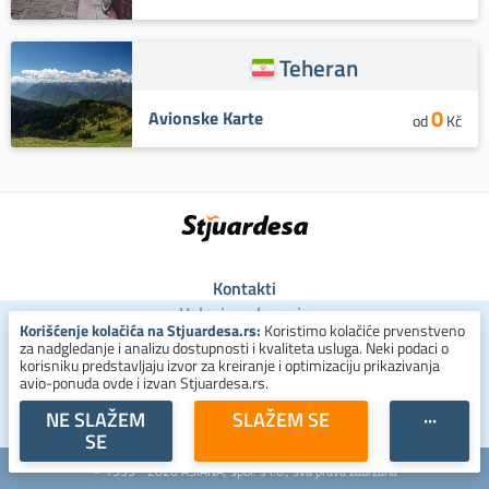
Teheran
0
Avionske Karte
od
Kč
Kontakti
Uslovi poslovanja
Korišćenje kolačića na Stjuardesa.rs:
Koristimo kolačiće prvenstveno
Uslovi za kolačiće
za nadgledanje i analizu dostupnosti i kvaliteta usluga. Neki podaci o
Zaštita ličnih podataka
korisniku predstavljaju izvor za kreiranje i optimizaciju prikazivanja
avio-ponuda ovde i izvan Stjuardesa.rs.
+381 800 300 137
NE SLAŽEM
SLAŽEM SE
···
SE
© 1993 - 2026 ASIANA, spol. s r.o., sva prava zadržana