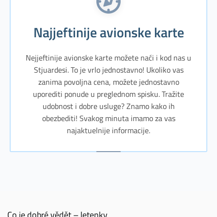
Najjeftinije avionske karte
Nejjeftinije avionske karte možete naći i kod nas u
Stjuardesi. To je vrlo jednostavno! Ukoliko vas
zanima povoljna cena, možete jednostavno
uporediti ponude u preglednom spisku. Tražite
udobnost i dobre usluge? Znamo kako ih
obezbediti! Svakog minuta imamo za vas
najaktuelnije informacije.
Co je dobré vědět – letenky