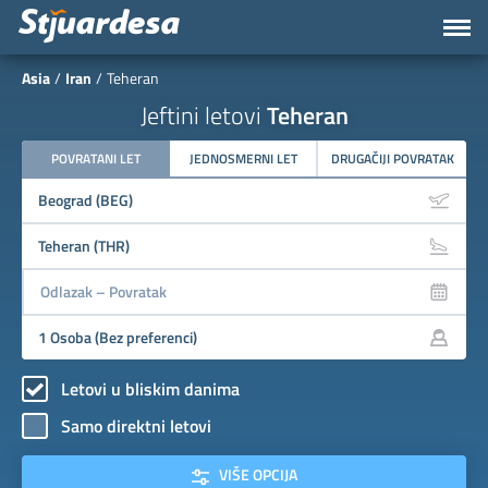
Asia
Iran
Teheran
Jeftini letovi
Teheran
POVRATANI LET
JEDNOSMERNI LET
DRUGAČIJI POVRATAK
Letovi u bliskim danima
Samo direktni letovi
VIŠE OPCIJA