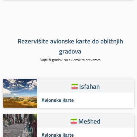
Rezervišite avionske karte do obližnjih
gradova
Najbliži gradovi sa avionskim prevozom
Isfahan
Avionske Karte
Mešhed
Avionske Karte