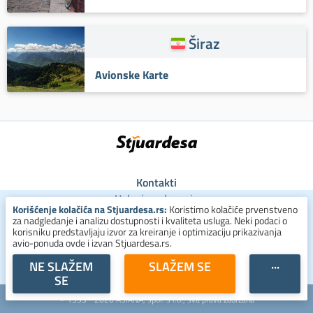
Širaz
Avionske Karte
Kontakti
Uslovi poslovanja
Korišćenje kolačića na Stjuardesa.rs:
Koristimo kolačiće prvenstveno
Uslovi za kolačiće
za nadgledanje i analizu dostupnosti i kvaliteta usluga. Neki podaci o
Zaštita ličnih podataka
korisniku predstavljaju izvor za kreiranje i optimizaciju prikazivanja
avio-ponuda ovde i izvan Stjuardesa.rs.
+381 800 300 137
NE SLAŽEM
SLAŽEM SE
···
SE
© 1993 - 2026 ASIANA, spol. s r.o., sva prava zadržana