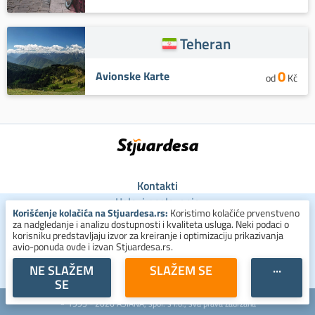
Teheran
0
Avionske Karte
od
Kč
Kontakti
Uslovi poslovanja
Korišćenje kolačića na Stjuardesa.rs:
Koristimo kolačiće prvenstveno
Uslovi za kolačiće
za nadgledanje i analizu dostupnosti i kvaliteta usluga. Neki podaci o
Zaštita ličnih podataka
korisniku predstavljaju izvor za kreiranje i optimizaciju prikazivanja
avio-ponuda ovde i izvan Stjuardesa.rs.
+381 800 300 137
NE SLAŽEM
SLAŽEM SE
···
SE
© 1993 - 2026 ASIANA, spol. s r.o., sva prava zadržana