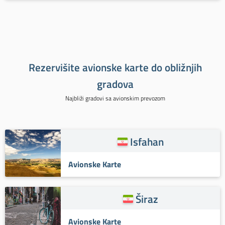
Rezervišite avionske karte do obližnjih
gradova
Najbliži gradovi sa avionskim prevozom
Isfahan
Avionske Karte
Širaz
Avionske Karte