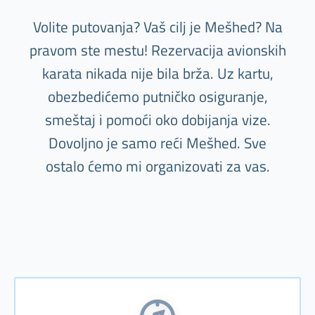
Volite putovanja? Vaš cilj je Mešhed? Na
pravom ste mestu! Rezervacija avionskih
karata nikada nije bila brža. Uz kartu,
obezbedićemo putničko osiguranje,
smeštaj i pomoći oko dobijanja vize.
Dovoljno je samo reći Mešhed. Sve
ostalo ćemo mi organizovati za vas.