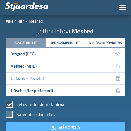
Asia
Iran
Mešhed
Jeftini letovi
Mešhed
POVRATANI LET
JEDNOSMERNI LET
DRUGAČIJI POVRATAK
Letovi u bliskim danima
Samo direktni letovi
VIŠE OPCIJA