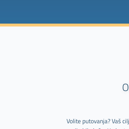
O
Volite putovanja? Vaš ci