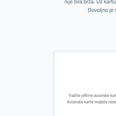
nije bila brža. Uz kar
Dovoljno je 
Tražite jeftine avionske kar
Avionske karte možete rezerv