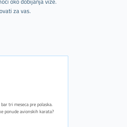
oći oko dobijanja vize.
ovati za vas.
e bar tri meseca pre polaska.
jske ponude avionskih karata?