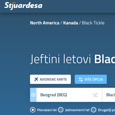
North America
Kanada
Black Tickle
Jeftini letovi
Blac
klasa letova
Prevoznik
AVIONSKE KARTE
VIŠE OPCIJA
Povratani let
Jednosmerni let
Drugačiji p