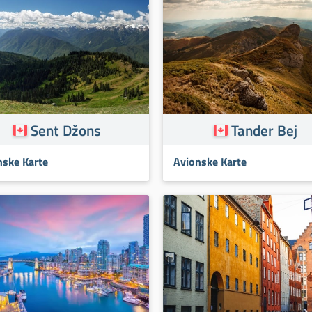
Sent Džons
Tander Bej
nske Karte
Avionske Karte