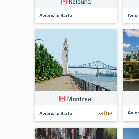
Kelouna
Avionske Karte
Avio
Montreal
0
Avio
Avionske Karte
od
Kč