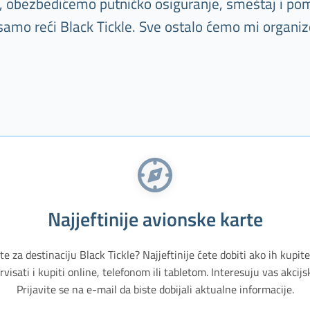
tu, obezbedićemo putničko osiguranje, smeštaj i pom
samo reći Black Tickle. Sve ostalo ćemo mi organiz
Najjeftinije avionske karte
te za destinaciju Black Tickle? Najjeftinije ćete dobiti ako ih kupit
isati i kupiti online, telefonom ili tabletom. Interesuju vas akci
Prijavite se na e-mail da biste dobijali aktualne informacije.