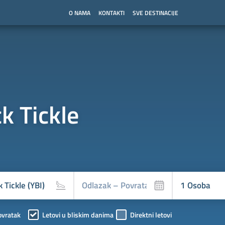
O NAMA
KONTAKTI
SVE DESTINACIJE
k Tickle
ovratak
Letovi u bliskim danima
Direktni letovi