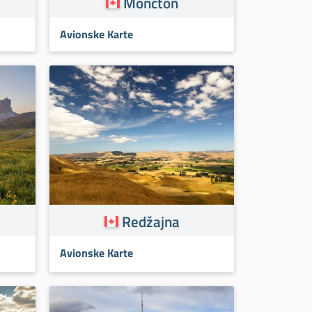
Moncton
Avionske Karte
Redžajna
Avionske Karte