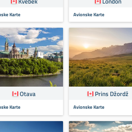
Kvebek
London
nske Karte
Avionske Karte
Otava
Prins Džordž
nske Karte
Avionske Karte