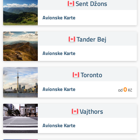
Sent Džons
Avionske Karte
Tander Bej
Avionske Karte
Toronto
0
Avionske Karte
od
Kč
Vajthors
Avionske Karte