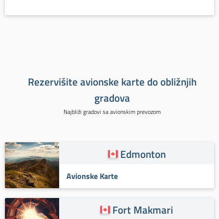
Rezervišite avionske karte do obližnjih
gradova
Najbliži gradovi sa avionskim prevozom
Edmonton
Avionske Karte
Fort Makmari