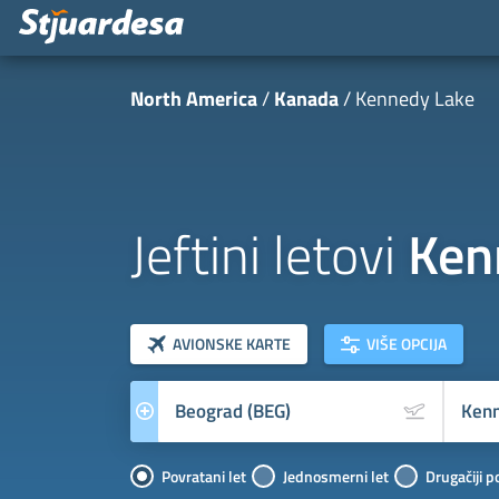
North America
Kanada
Kennedy Lake
Jeftini letovi
Ken
klasa letova
Prevoznik
AVIONSKE KARTE
VIŠE OPCIJA
Povratani let
Jednosmerni let
Drugačiji p