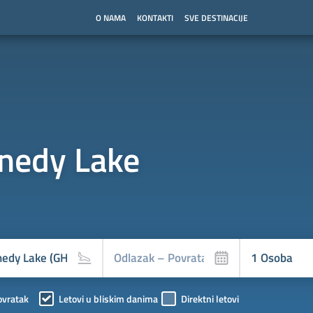
O NAMA
KONTAKTI
SVE DESTINACIJE
nedy Lake
ovratak
Letovi u bliskim danima
Direktni letovi