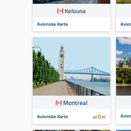
Kelouna
Avionske Karte
Avio
Montreal
0
Avio
Avionske Karte
od
Kč