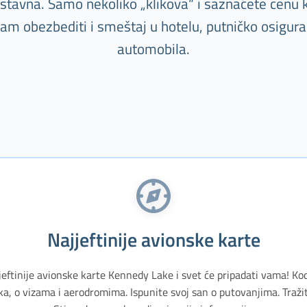
nostavna. Samo nekoliko „klikova“ i saznaćete cenu k
m obezbediti i smeštaj u hotelu, putničko osiguranj
automobila.
Najjeftinije avionske karte
jeftinije avionske karte Kennedy Lake i svet će pripadati vama! Kod
, o vizama i aerodromima. Ispunite svoj san o putovanjima. Traži