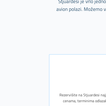
Stjuardesi je vrlo jed
avion polazi. Možemo va
Rezervišite na Stjuardesi naj
cenama, terminima odlazaka