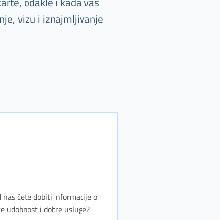
arte, odakle i kada vaš
e, vizu i iznajmljivanje
 nas ćete dobiti informacije o
te udobnost i dobre usluge?