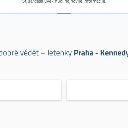
Stjuardesa uvek nudi najnovije informacije.
 dobré vědět – letenky
Praha - Kenned