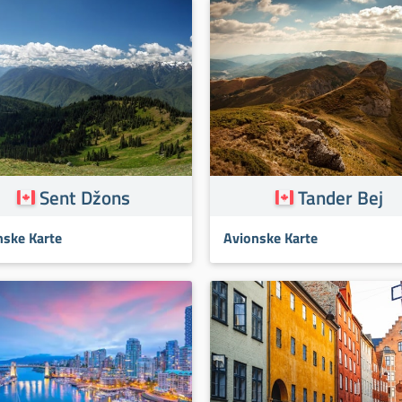
Sent Džons
Tander Bej
nske Karte
Avionske Karte