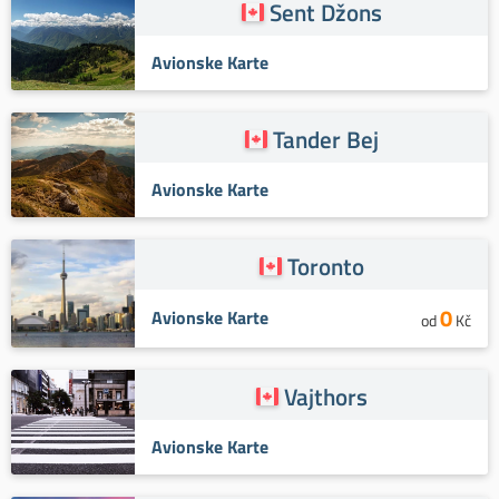
Sent Džons
Avionske Karte
Tander Bej
Avionske Karte
Toronto
0
Avionske Karte
od
Kč
Vajthors
Avionske Karte