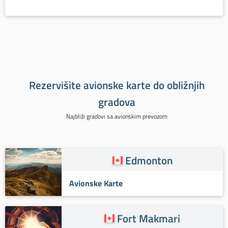
Rezervišite avionske karte do obližnjih
gradova
Najbliži gradovi sa avionskim prevozom
Edmonton
Avionske Karte
Fort Makmari