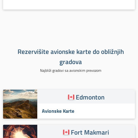
Rezervišite avionske karte do obližnjih
gradova
Najbliži gradovi sa avionskim prevozom
Edmonton
Avionske Karte
Fort Makmari