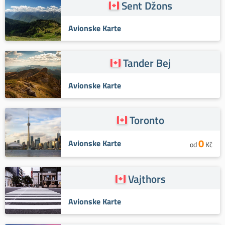
Sent Džons
Avionske Karte
Tander Bej
Avionske Karte
Toronto
0
Avionske Karte
od
Kč
Vajthors
Avionske Karte