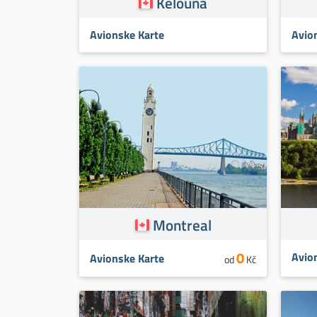
Kelouna
Avionske Karte
Avio
Montreal
0
Avio
Avionske Karte
od
Kč