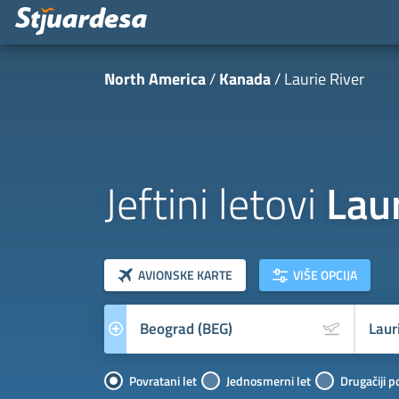
North America
Kanada
Laurie River
Jeftini letovi
Laur
klasa letova
Prevoznik
AVIONSKE KARTE
VIŠE OPCIJA
Povratani let
Jednosmerni let
Drugačiji p