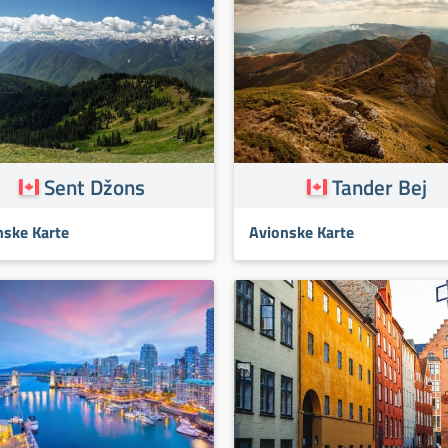
Sent Džons
Tander Bej
nske Karte
Avionske Karte