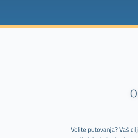
O
Volite putovanja? Vaš ci