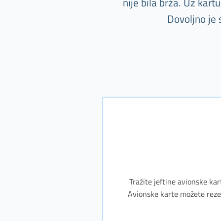
nije bila brža. Uz kar
Dovoljno je 
Tražite jeftine avionske kar
Avionske karte možete rezerv