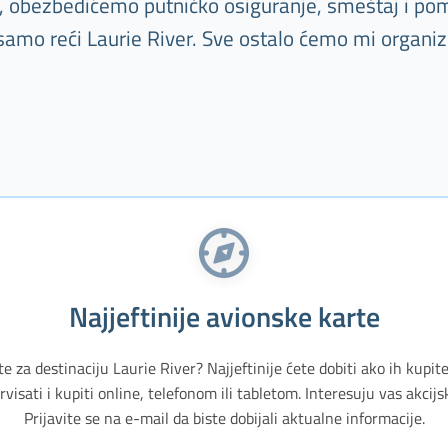
tu, obezbedićemo putničko osiguranje, smeštaj i pom
samo reći Laurie River. Sve ostalo ćemo mi organiz
Najjeftinije avionske karte
te za destinaciju Laurie River? Najjeftinije ćete dobiti ako ih kupit
isati i kupiti online, telefonom ili tabletom. Interesuju vas akci
Prijavite se na e-mail da biste dobijali aktualne informacije.