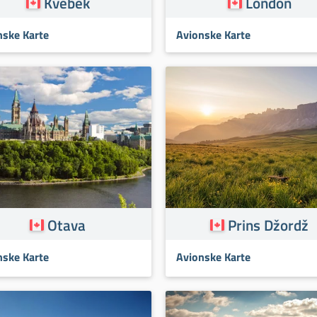
Kvebek
London
nske Karte
Avionske Karte
Otava
Prins Džordž
nske Karte
Avionske Karte