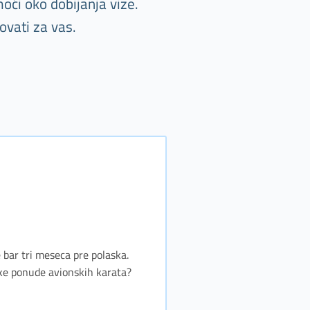
oći oko dobijanja vize.
ovati za vas.
e bar tri meseca pre polaska.
jske ponude avionskih karata?