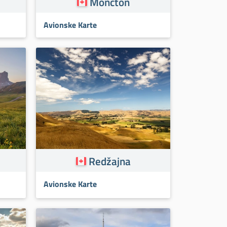
Moncton
Avionske Karte
Redžajna
Avionske Karte