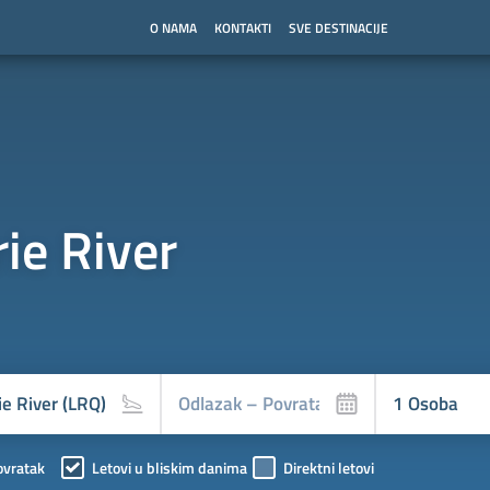
O NAMA
KONTAKTI
SVE DESTINACIJE
ie River
ovratak
Letovi u bliskim danima
Direktni letovi