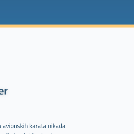
er
a avionskih karata nikada