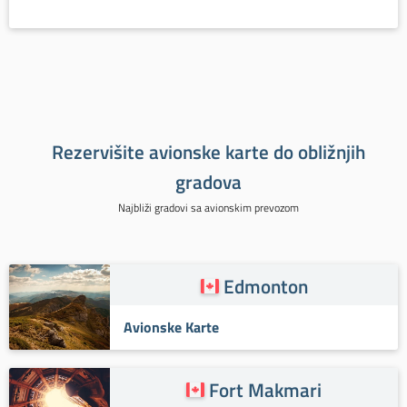
Rezervišite avionske karte do obližnjih
gradova
Najbliži gradovi sa avionskim prevozom
Edmonton
Avionske Karte
Fort Makmari