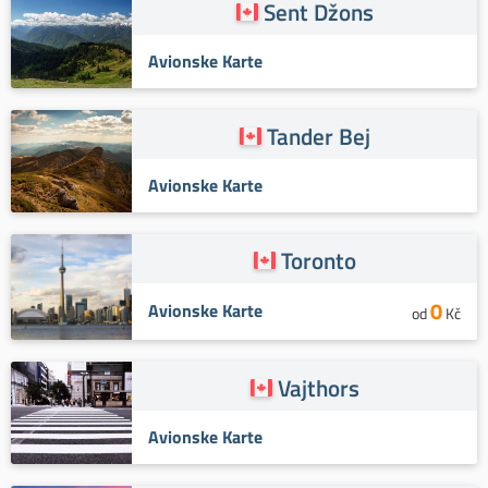
Sent Džons
Avionske Karte
Tander Bej
Avionske Karte
Toronto
0
Avionske Karte
od
Kč
Vajthors
Avionske Karte