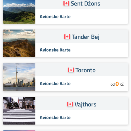
Sent Džons
Avionske Karte
Tander Bej
Avionske Karte
Toronto
0
Avionske Karte
od
Kč
Vajthors
Avionske Karte