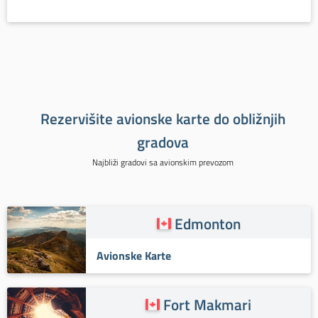
Rezervišite avionske karte do obližnjih
gradova
Najbliži gradovi sa avionskim prevozom
Edmonton
Avionske Karte
Fort Makmari