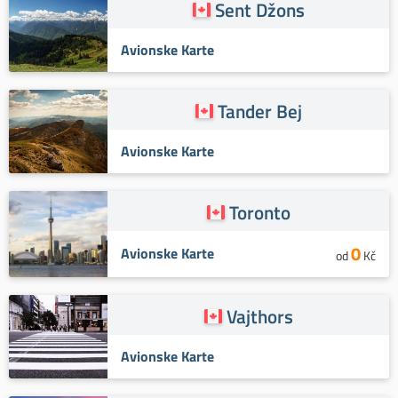
Sent Džons
Avionske Karte
Tander Bej
Avionske Karte
Toronto
0
Avionske Karte
od
Kč
Vajthors
Avionske Karte