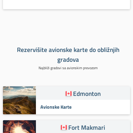
Rezervišite avionske karte do obližnjih
gradova
Najbliži gradovi sa avionskim prevozom
Edmonton
Avionske Karte
Fort Makmari