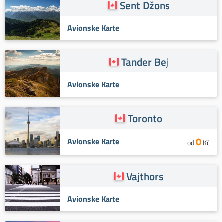
Sent Džons
Avionske Karte
Tander Bej
Avionske Karte
Toronto
0
Avionske Karte
od
Kč
Vajthors
Avionske Karte