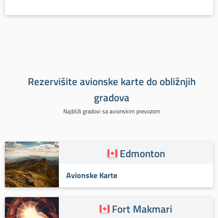
Rezervišite avionske karte do obližnjih
gradova
Najbliži gradovi sa avionskim prevozom
Edmonton
Avionske Karte
Fort Makmari