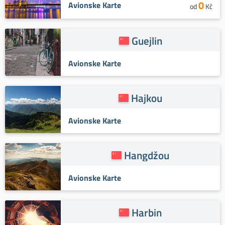
0
Avionske Karte
od
Kč
Guejlin
Avionske Karte
Hajkou
Avionske Karte
Hangdžou
Avionske Karte
Harbin