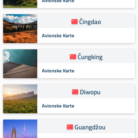
Avionske Karte
Ćingdao
Avionske Karte
Čungking
Avionske Karte
Diwopu
Avionske Karte
Guangdžou