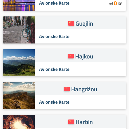
0
Avionske Karte
od
Kč
Guejlin
Avionske Karte
Hajkou
Avionske Karte
Hangdžou
Avionske Karte
Harbin