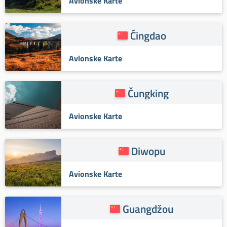
Avionske Karte
Ćingdao
Avionske Karte
Čungking
Avionske Karte
Diwopu
Avionske Karte
Guangdžou