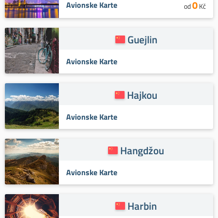
0
Avionske Karte
od
Kč
Guejlin
Avionske Karte
Hajkou
Avionske Karte
Hangdžou
Avionske Karte
Harbin