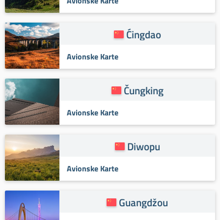
Avionske Karte
Ćingdao
Avionske Karte
Čungking
Avionske Karte
Diwopu
Avionske Karte
Guangdžou