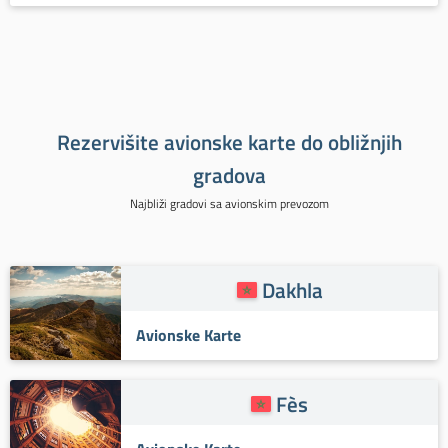
Rezervišite avionske karte do obližnjih
gradova
Najbliži gradovi sa avionskim prevozom
Dakhla
Avionske Karte
Fès