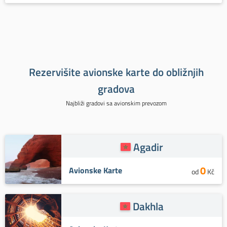
Rezervišite avionske karte do obližnjih
gradova
Najbliži gradovi sa avionskim prevozom
Agadir
0
Avionske Karte
od
Kč
Dakhla