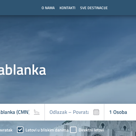
O NAMA
KONTAKTI
SVE DESTINACIJE
ablanka
ovratak
Letovi u bliskim danima
Direktni letovi