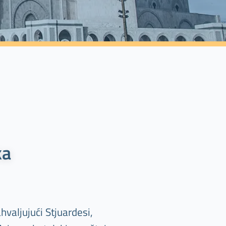
ka
valjujući Stjuardesi,