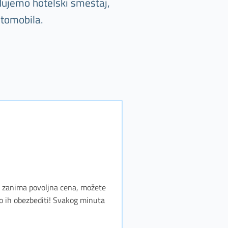
đujemo hotelski smeštaj,
utomobila.
as zanima povoljna cena, možete
o ih obezbediti! Svakog minuta