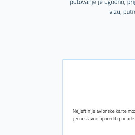
putovanje je ugodno, pr
vizu, put
Nejjeftinije avionske karte mo
jednostavno uporediti ponude 