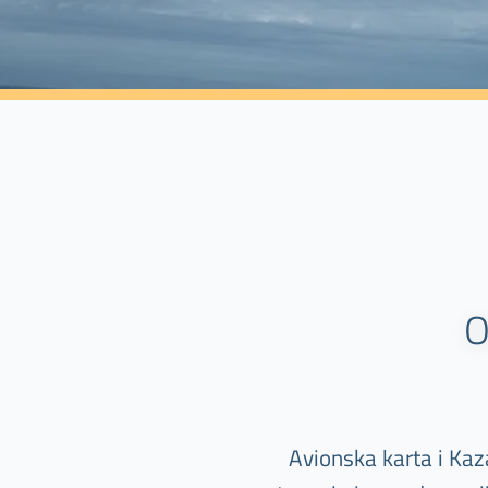
O
Avionska karta i Kaza