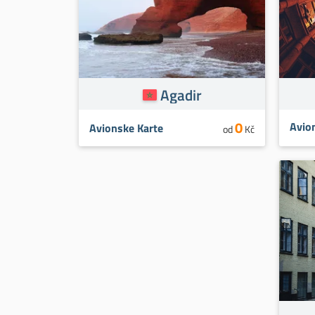
Agadir
0
Avio
Avionske Karte
od
Kč