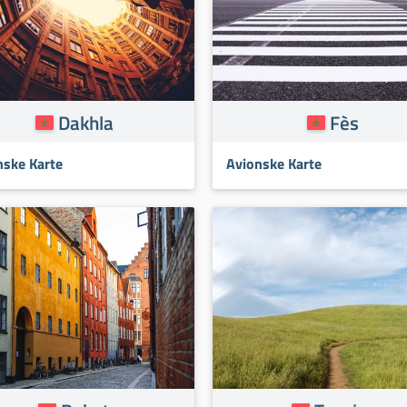
Dakhla
Fès
nske Karte
Avionske Karte