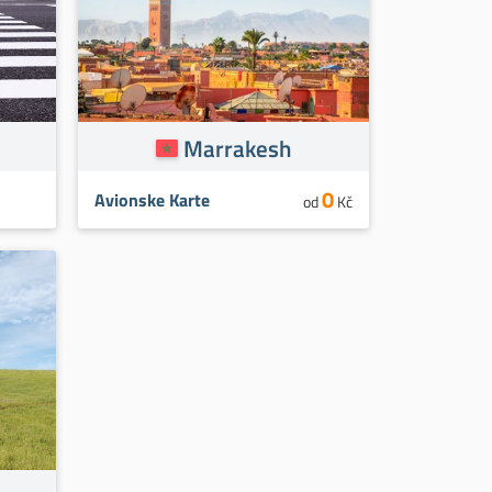
Marrakesh
0
Avionske Karte
od
Kč