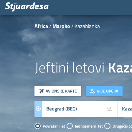
Africa
Maroko
Kazablanka
Jeftini letovi
Kaz
klasa letova
Prevoznik
AVIONSKE KARTE
VIŠE OPCIJA
Povratani let
Jednosmerni let
Drugačiji p