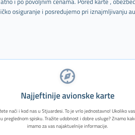
ijatno i po povoljnim cenama. Pored karte , obezbe
ničko osiguranje i posredujemo pri iznajmljivanju a
Najjeftinije avionske karte
žete naći i kod nas u Stjuardesi. To je vrlo jednostavno! Ukoliko v
u preglednom spisku. Tražite udobnost i dobre usluge? Znamo kak
imamo za vas najaktuelnije informacije.