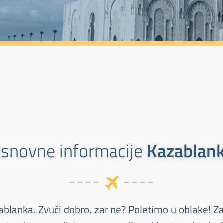
snovne informacije
Kazablan
blanka. Zvuči dobro, zar ne? Poletimo u oblake! Zah