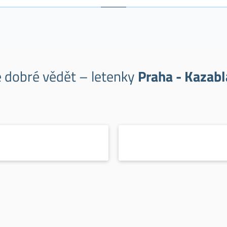
e dobré vědět – letenky
Praha - Kazab