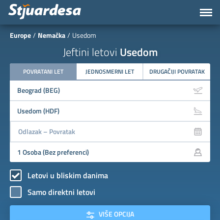
Europe
Nemačka
Usedom
Jeftini letovi
Usedom
POVRATANI LET
JEDNOSMERNI LET
DRUGAČIJI POVRATAK
Letovi u bliskim danima
Samo direktni letovi
VIŠE OPCIJA