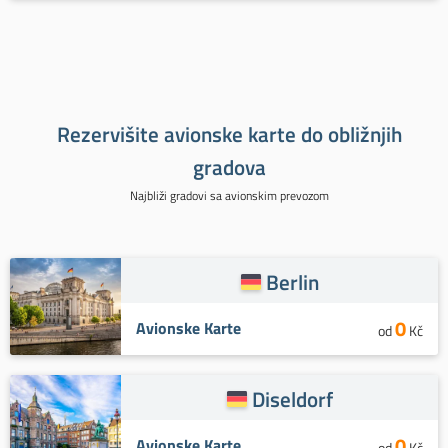
Rezervišite avionske karte do obližnjih
gradova
Najbliži gradovi sa avionskim prevozom
Berlin
0
Avionske Karte
od
Kč
Diseldorf
0
Avionske Karte
od
Kč