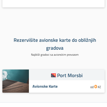
Rezervišite avionske karte do obližnjih
gradova
Najbliži gradovi sa avionskim prevozom
Port Morsbi
0
Avionske Karte
od
Kč