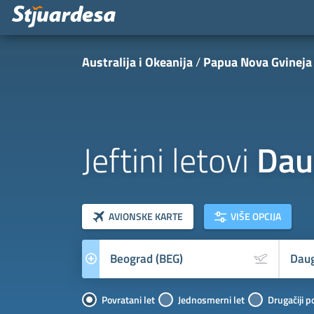
Australija i Okeanija
Papua Nova Gvineja
Jeftini letovi
Dau
klasa letova
Prevoznik
AVIONSKE KARTE
VIŠE OPCIJA
Povratani let
Jednosmerni let
Drugačiji p