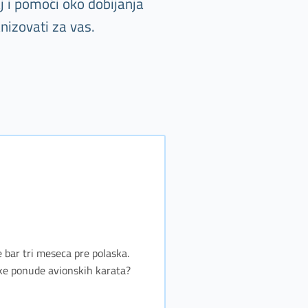
j i pomoći oko dobijanja
nizovati za vas.
e bar tri meseca pre polaska.
jske ponude avionskih karata?