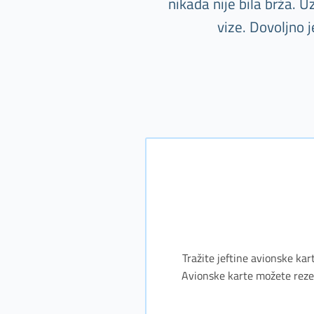
nikada nije bila brža. 
vize. Dovoljno 
Tražite jeftine avionske kar
Avionske karte možete rezerv