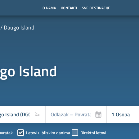
O NAMA
KONTAKTI
SVE DESTINACIJE
Daugo Island
go Island
ovratak
Letovi u bliskim danima
Direktni letovi