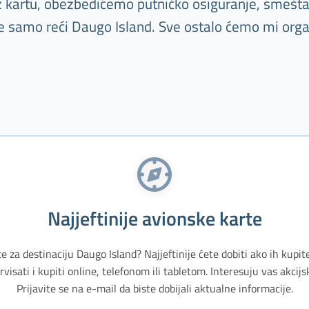
Uz kartu, obezbedićemo putničko osiguranje, smešta
je samo reći Daugo Island. Sve ostalo ćemo mi orga
Najjeftinije avionske karte
te za destinaciju Daugo Island? Najjeftinije ćete dobiti ako ih kupit
isati i kupiti online, telefonom ili tabletom. Interesuju vas akci
Prijavite se na e-mail da biste dobijali aktualne informacije.