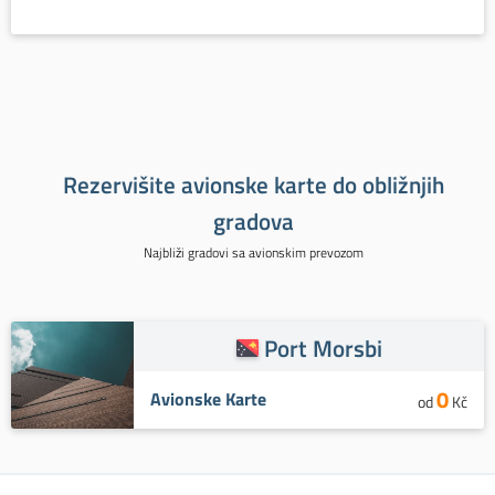
Rezervišite avionske karte do obližnjih
gradova
Najbliži gradovi sa avionskim prevozom
Port Morsbi
0
Avionske Karte
od
Kč