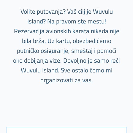
Volite putovanja? Vaš cilj je Wuvulu
Island? Na pravom ste mestu!
Rezervacija avionskih karata nikada nije
bila brža. Uz kartu, obezbedićemo
putničko osiguranje, smeštaj i pomoći
oko dobijanja vize. Dovoljno je samo reći
Wuvulu Island. Sve ostalo ćemo mi
organizovati za vas.