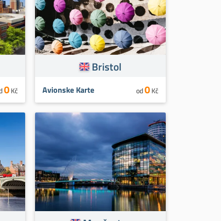
Bristol
0
0
Avionske Karte
d
Kč
od
Kč