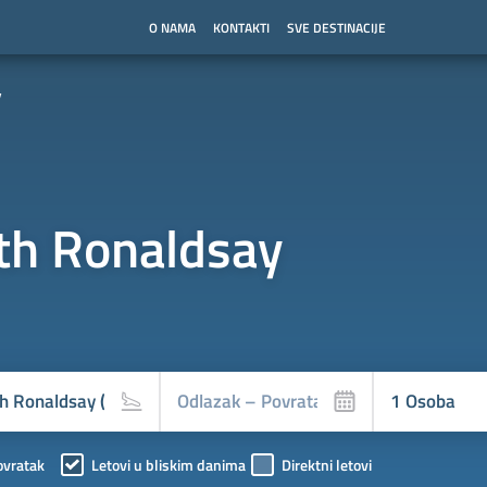
O NAMA
KONTAKTI
SVE DESTINACIJE
y
th Ronaldsay
ovratak
Letovi u bliskim danima
Direktni letovi