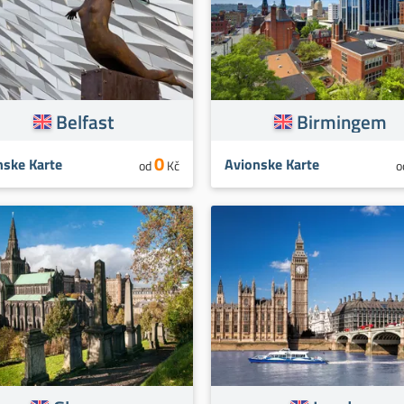
Belfast
Birmingem
0
nske Karte
Avionske Karte
od
Kč
o