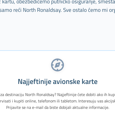
Uz kartu, obezbedićemo putničko osiguranje, smešta
 samo reći North Ronaldsay. Sve ostalo ćemo mi or
Najjeftinije avionske karte
 za destinaciju North Ronaldsay? Najjeftinije ćete dobiti ako ih kup
isati i kupiti online, telefonom ili tabletom. Interesuju vas akci
Prijavite se na e-mail da biste dobijali aktualne informacije.