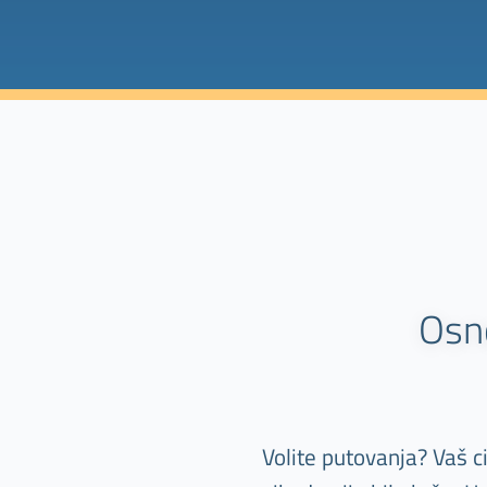
Osn
Volite putovanja? Vaš c