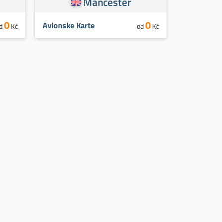
Mančester
0
0
Avionske Karte
d
Kč
od
Kč