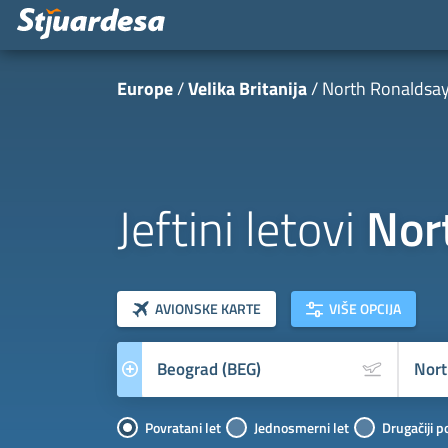
Europe
Velika Britanija
North Ronaldsa
Jeftini letovi
Nor
klasa letova
Prevoznik
AVIONSKE KARTE
VIŠE OPCIJA
Povratani let
Jednosmerni let
Drugačiji p