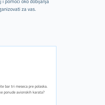
j i pomoći oko dobijanja
ganizovati za vas.
ite bar tri meseca pre polaska.
jske ponude avionskih karata?