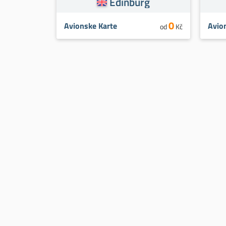
Edinburg
0
Avionske Karte
Avio
od
Kč