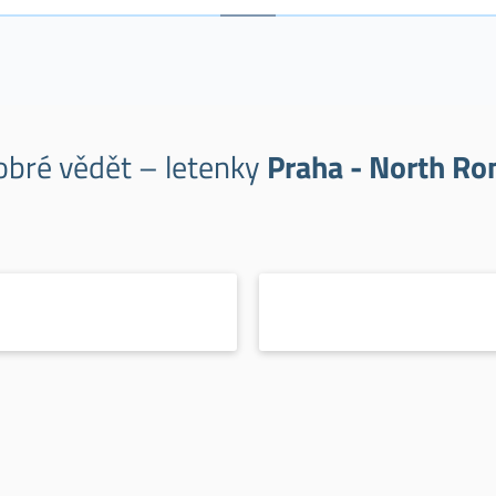
obré vědět – letenky
Praha - North Ro