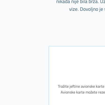
nikada nije bila brža. 
vize. Dovoljno je
Tražite jeftine avionske karte
Avionske karte možete rezerv