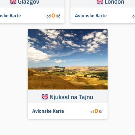
Glazgov
London
0
nske Karte
Avionske Karte
od
Kč
o
Njukasl na Tajnu
0
Avionske Karte
od
Kč