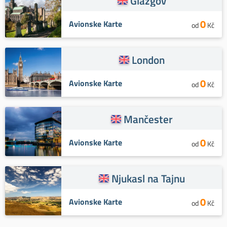
Glazgov
0
Avionske Karte
od
Kč
London
0
Avionske Karte
od
Kč
Mančester
0
Avionske Karte
od
Kč
Njukasl na Tajnu
0
Avionske Karte
od
Kč