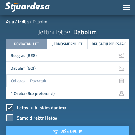
Asia
Indija
Dabolim
Jeftini letovi
Dabolim
POVRATANI LET
JEDNOSMERNI LET
DRUGAČIJI POVRATAK
Letovi u bliskim danima
Samo direktni letovi
VIŠE OPCIJA