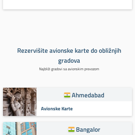
Rezervišite avionske karte do obližnjih
gradova
Najbliži gradovi sa avionskim prevozom
Ahmedabad
Avionske Karte
Bangalor