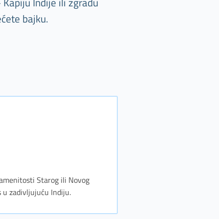
Kapiju Indije ili zgradu
ećete bajku.
znamenitosti Starog ili Novog
u zadivljujuću Indiju.