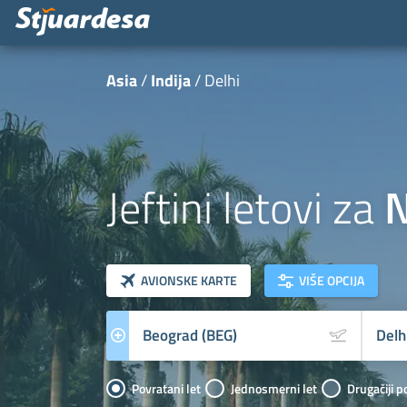
Asia
Indija
Delhi
Jeftini letovi za
N
klasa letova
Prevoznik
AVIONSKE KARTE
VIŠE OPCIJA
Povratani let
Jednosmerni let
Drugačiji p