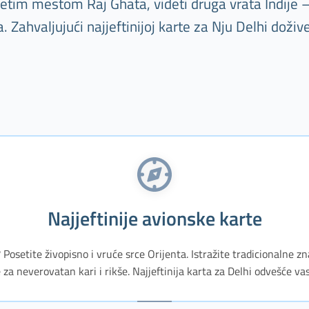
etim mestom Raj Ghata, videti druga vrata Indije – 
 Zahvaljujući najjeftinijoj karte za Nju Delhi doživ
Najjeftinije avionske karte
 Posetite živopisno i vruće srce Orijenta. Istražite tradicionalne 
 za neverovatan kari i rikše. Najjeftinija karta za Delhi odvešće vas 