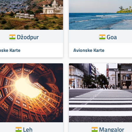
Džodpur
Goa
nske Karte
Avionske Karte
Leh
Mangalor