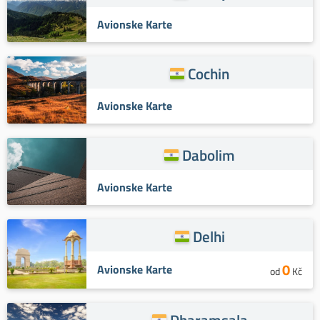
Avionske Karte
Cochin
Avionske Karte
Dabolim
Avionske Karte
Delhi
0
Avionske Karte
od
Kč
Dharamsala