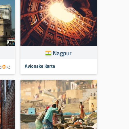
Nagpur
0
Avionske Karte
d
Kč