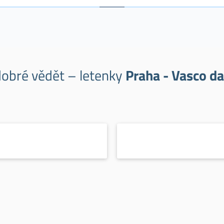
dobré vědět – letenky
Praha - Vasco d