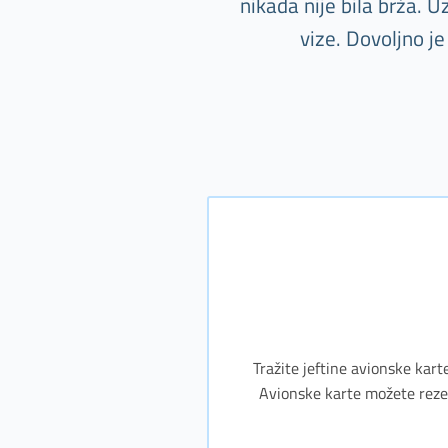
nikada nije bila brža. 
vize. Dovoljno j
Tražite jeftine avionske kart
Avionske karte možete rezerv