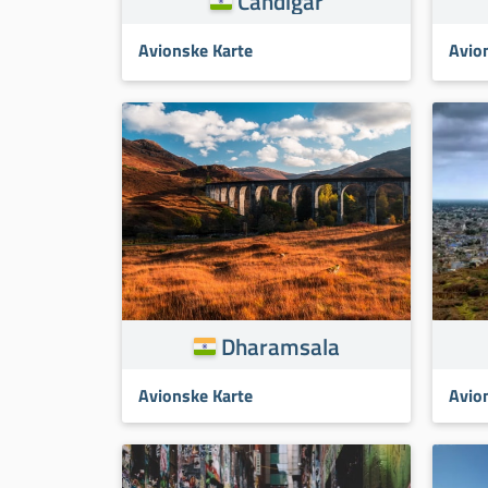
Čandigar
Avionske Karte
Avio
Dharamsala
Avionske Karte
Avio