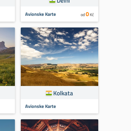
Delhi
0
Avionske Karte
od
Kč
Kolkata
Avionske Karte