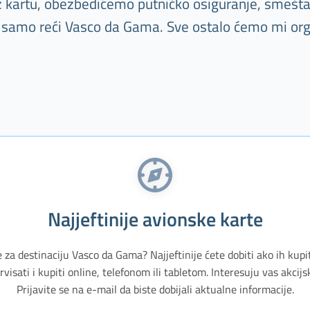
Uz kartu, obezbedićemo putničko osiguranje, smešta
e samo reći Vasco da Gama. Sve ostalo ćemo mi org
Najjeftinije avionske karte
e za destinaciju Vasco da Gama? Najjeftinije ćete dobiti ako ih kupi
isati i kupiti online, telefonom ili tabletom. Interesuju vas akci
Prijavite se na e-mail da biste dobijali aktualne informacije.