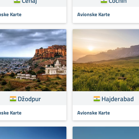
Čenaj
Cochin
nske Karte
Avionske Karte
Džodpur
Hajderabad
nske Karte
Avionske Karte