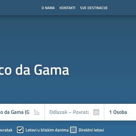
O NAMA
KONTAKTI
SVE DESTINACIJE
co da Gama
ovratak
Letovi u bliskim danima
Direktni letovi