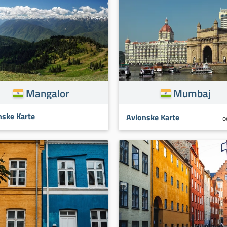
Mangalor
Mumbaj
nske Karte
Avionske Karte
o