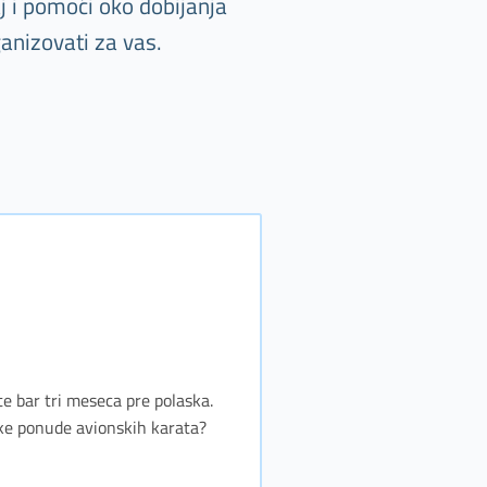
j i pomoći oko dobijanja
anizovati za vas.
te bar tri meseca pre polaska.
jske ponude avionskih karata?