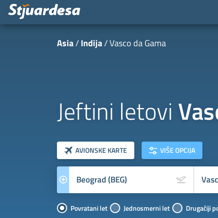
Asia
Indija
Vasco da Gama
Jeftini letovi
Vas
klasa letova
Prevoznik
AVIONSKE KARTE
VIŠE OPCIJA
Povratani let
Jednosmerni let
Drugačiji p