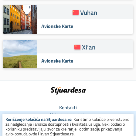
Vuhan
Avionske Karte
Xi’an
Avionske Karte
Kontakti
Uslovi poslovanja
Korišćenje kolačića na Stjuardesa.rs:
Koristimo kolačiće prvenstveno
Uslovi za kolačiće
za nadgledanje i analizu dostupnosti i kvaliteta usluga. Neki podaci o
Zaštita ličnih podataka
korisniku predstavljaju izvor za kreiranje i optimizaciju prikazivanja
avio-ponuda ovde i izvan Stjuardesa.rs.