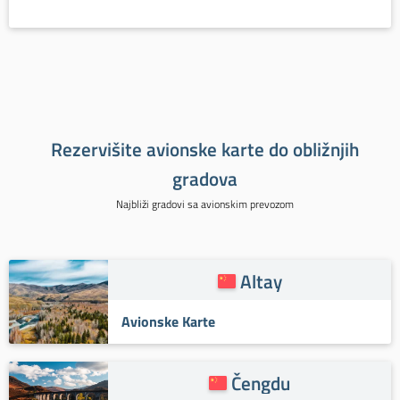
Rezervišite avionske karte do obližnjih
gradova
Najbliži gradovi sa avionskim prevozom
Altay
Avionske Karte
Čengdu