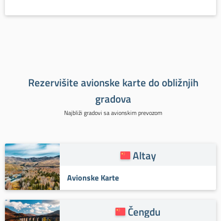
Rezervišite avionske karte do obližnjih
gradova
Najbliži gradovi sa avionskim prevozom
Altay
Avionske Karte
Čengdu