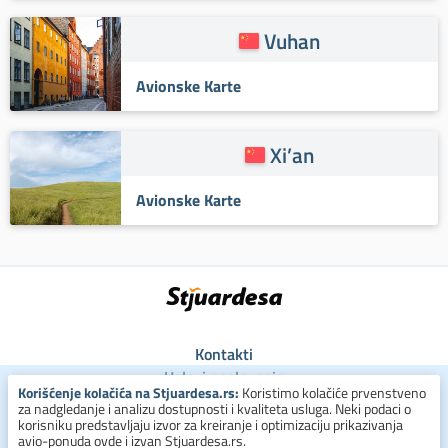
Vuhan
Avionske Karte
Xi’an
Avionske Karte
Kontakti
Uslovi poslovanja
Korišćenje kolačića na Stjuardesa.rs:
Koristimo kolačiće prvenstveno
Uslovi za kolačiće
za nadgledanje i analizu dostupnosti i kvaliteta usluga. Neki podaci o
Zaštita ličnih podataka
korisniku predstavljaju izvor za kreiranje i optimizaciju prikazivanja
avio-ponuda ovde i izvan Stjuardesa.rs.