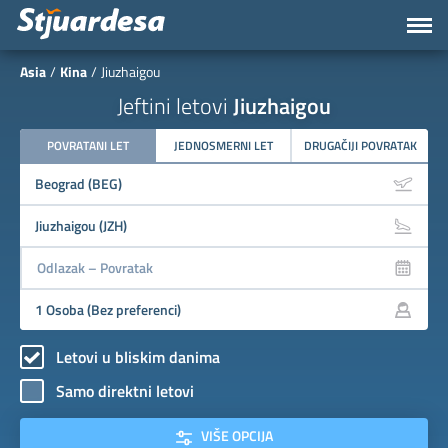
Asia
Kina
Jiuzhaigou
Jeftini letovi
Jiuzhaigou
POVRATANI LET
JEDNOSMERNI LET
DRUGAČIJI POVRATAK
Letovi u bliskim danima
Samo direktni letovi
VIŠE OPCIJA