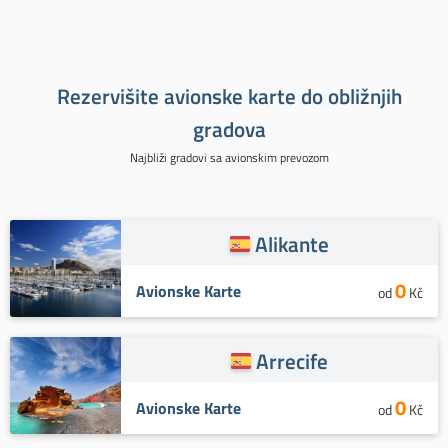
Rezervišite avionske karte do obližnjih
gradova
Najbliži gradovi sa avionskim prevozom
Alikante
0
Avionske Karte
od
Kč
Arrecife
0
Avionske Karte
od
Kč