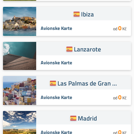
Ibiza
0
Avionske Karte
od
Kč
Lanzarote
Avionske Karte
Las Palmas de Gran Kanaria
0
Avionske Karte
od
Kč
Madrid
0
Avionske Karte
od
Kč