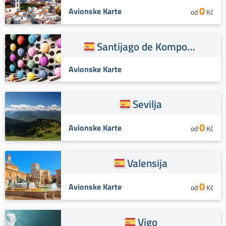
0
Avionske Karte
od
Kč
Santijago de Kompostela
Avionske Karte
Sevilja
0
Avionske Karte
od
Kč
Valensija
0
Avionske Karte
od
Kč
Vigo