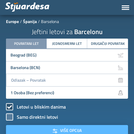
Europe
Španija
Barselona
Jeftini letovi za
Barcelonu
POVRATANI LET
JEDNOSMERNI LET
DRUGAČIJI POVRATAK
Letovi u bliskim danima
Samo direktni letovi
VIŠE OPCIJA